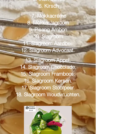
6. Kirsch
7. Mokkacréme
8. Mokkaslagroom
9. Pisang Ambon
10. Slagroom
11. Slagroom Aardbei.
12. Slagroom Advocaat.
13. Slagroom Appel.
14. Slagroom Chocolade.
15. Slagroom Framboos.
16. Slagroom Kersen.
17. Slagroom Stoofpeer.
18. Slagroom Woudvruchten.