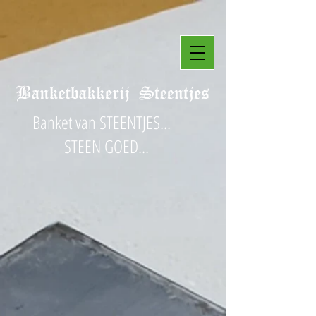
Banket van STEENTJES...
STEEN GOED...