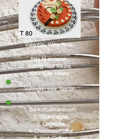
Valentijn Witte Roos.
Foto 16 personen.
Vulling naar keuze.
Kleur naar keuze.
Vullingen voor Taarten
1. Banketbakkersroom
2. Champagne
3. Chipolata
4. Chocoladetruffel
5. Irish Coffee