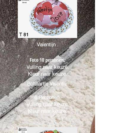
Valentijn .
Foto 10
personen
.
Vulling naar keuze.
Kleur naar keuze.
Boltaartje Valentijn
6 Personen.
Vulling naar keuze.
Kleur naar keuze.