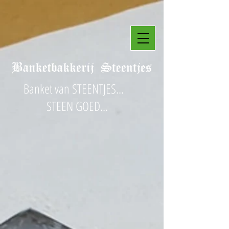
Banket van STEENTJES...
STEEN GOED...