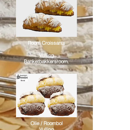
Room Croissants
Vulling
Banketbakkersroom.
Olie / Roombol
Vulling