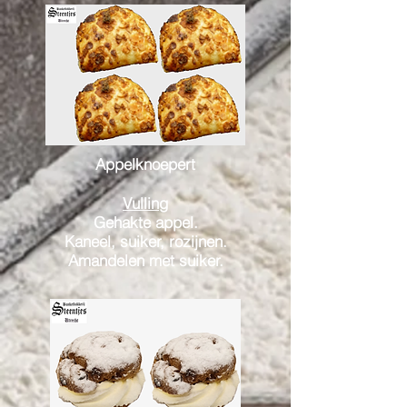
Appelknoepert
Vulling
Gehakte appel.
Kaneel,
suiker, rozijnen.
Amandelen met suiker.