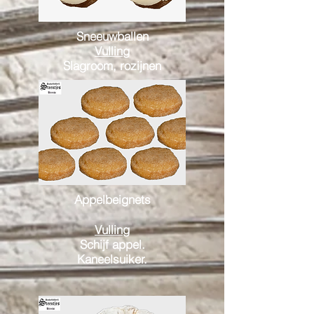
Sneeuwballen
Vulling
Slagroom, rozijnen
Appelbeignets
Vulling
Schijf appel.
Kaneelsuiker.