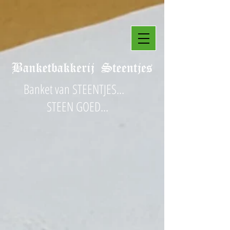
Banket van STEENTJES...
STEEN GOED...