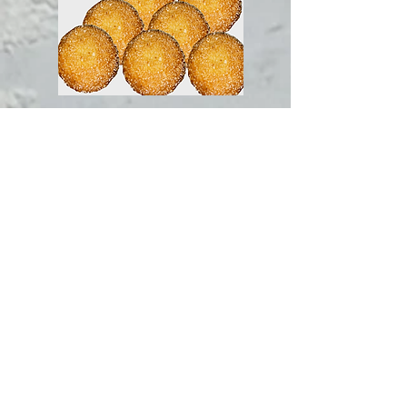
Gevulde Zuilenaars
Koffiebroodjes