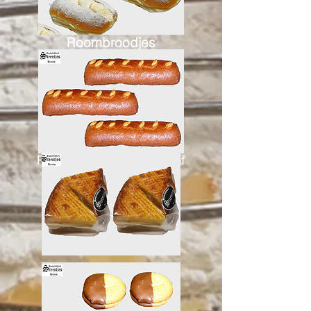
Roombroodjes
RB Amandel Speculaasstaaf