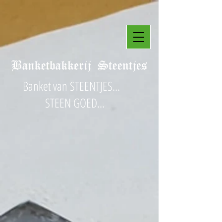
Banket van STEENTJES...
STEEN GOED...